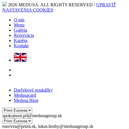
2026 MEDUSA. ALL RIGHTS RESERVED /
UPRAVIŤ
NASTAVENIA COOKIES
O nás
Menu
Galéria
Rezervácia
Kariéra
Kontakt
Darčekové poukážky
Medusacard
Medusa Blog
spokojnost.prl@medusagroup.sk
eurovea@primi.sk, lukas.hruby@medusagroup.sk